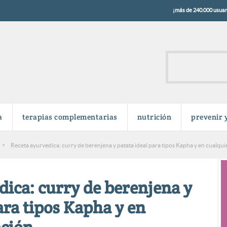
¡más de 240.000 usuari
a
terapias complementarias
nutrición
prevenir 
Receta ayurvedica: curry de berenjena y patata ideal para tipos Kapha y en cualqui
dica: curry de berenjena y
ara tipos Kapha y en
ación