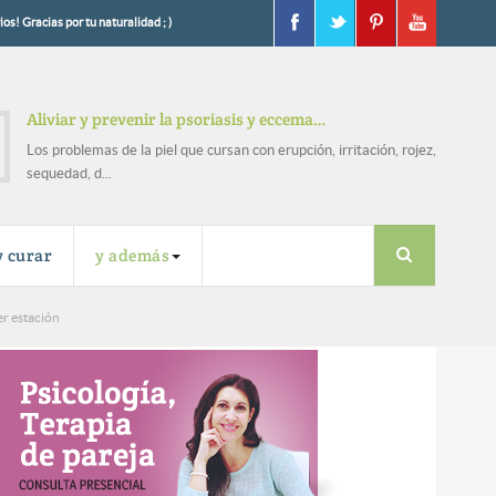
os! Gracias por tu naturalidad ; )
Aliviar y prevenir la psoriasis y eccema…
Los problemas de la piel que cursan con erupción, irritación, rojez,
sequedad, d...
y curar
y además
er estación