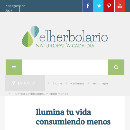
7 de agosto de
2026
ESTÁ AQUÍ:
Home
y además
vivir mejor
Ilumina tu vida consumiendo menos
Ilumina tu vida
consumiendo menos