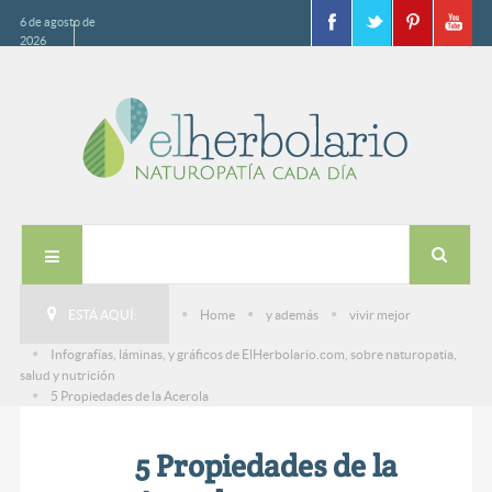
6 de agosto de
2026
ESTÁ AQUÍ:
Home
y además
vivir mejor
Infografías, láminas, y gráficos de ElHerbolario.com, sobre naturopatia,
salud y nutrición
5 Propiedades de la Acerola
5 Propiedades de la