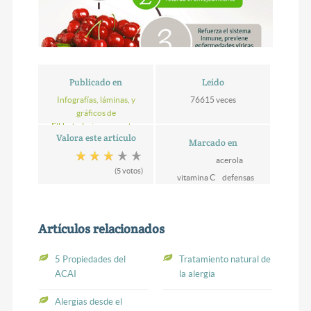
Publicado en
Leído
Infografías, láminas, y
76615 veces
gráficos de
ElHerbolario.com, sobre
Valora este artículo
naturopatia, salud y
Marcado en
nutrición
acerola
(5 votos)
vitamina C
defensas
Artículos relacionados
5 Propiedades del
Tratamiento natural de
ACAI
la alergia
Alergias desde el