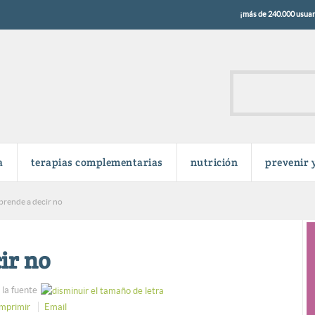
¡más de 240.000 usuari
a
terapias complementarias
nutrición
prevenir 
prende a decir no
ir no
la fuente
Imprimir
Email