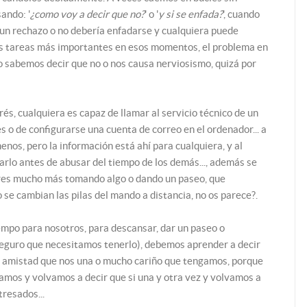
ando: '
¿como voy a decir que no?
' o '
y si se enfada?
', cuando
 un rechazo o no debería enfadarse y cualquiera puede
 tareas más importantes en esos momentos, el problema en
o sabemos decir que no o nos causa nerviosismo, quizá por
és, cualquiera es capaz de llamar al servicio técnico de un
s o de configurarse una cuenta de correo en el ordenador... a
nos, pero la información está ahí para cualquiera, y al
rlo antes de abusar del tiempo de los demás..., además se
iares mucho más tomando algo o dando un paseo, que
se cambian las pilas del mando a distancia, no os parece?.
iempo para nosotros, para descansar, dar un paseo o
eguro que necesitamos tenerlo), debemos aprender a decir
a amistad que nos una o mucho cariño que tengamos, porque
tamos y volvamos a decir que si una y otra vez y volvamos a
tresados...