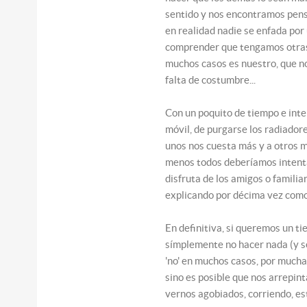
sentido y nos encontramos pens
en realidad nadie se enfada por
comprender que tengamos otras
muchos casos es nuestro, que n
falta de costumbre...
Con un poquito de tiempo e inter
móvil, de purgarse los radiadore
unos nos cuesta más y a otros me
menos todos deberíamos intenta
disfruta de los amigos o famil
explicando por décima vez como 
En definitiva, si queremos un t
símplemente no hacer nada (y s
'no' en muchos casos, por much
sino es posible que nos arrepin
vernos agobiados, corriendo, es