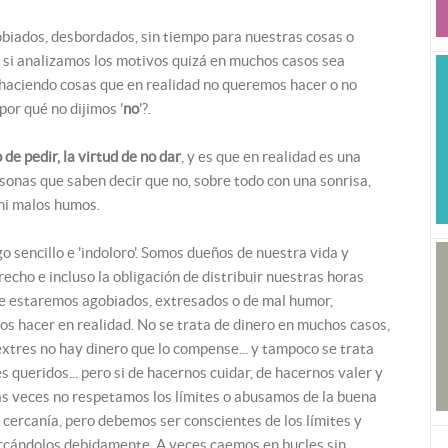
iados, desbordados, sin tiempo para nuestras cosas o
 si analizamos los motivos quizá en muchos casos sea
aciendo cosas que en realidad no queremos hacer o no
por qué no dijimos '
no
'?.
o de pedir, la virtud de no dar
, y es que en realidad es una
rsonas que saben decir que no, sobre todo con una sonrisa,
 ni malos humos.
go sencillo e 'indoloro'. Somos dueños de nuestra vida y
echo e incluso la obligación de distribuir nuestras horas
e estaremos agobiados, extresados o de mal humor,
s hacer en realidad. No se trata de dinero en muchos casos,
extres no hay dinero que lo compense... y tampoco se trata
es queridos... pero si de hacernos cuidar, de hacernos valer y
s veces no respetamos los límites o abusamos de la buena
 cercanía, pero debemos ser conscientes de los límites y
rcándolos debidamente. A veces caemos en bucles sin