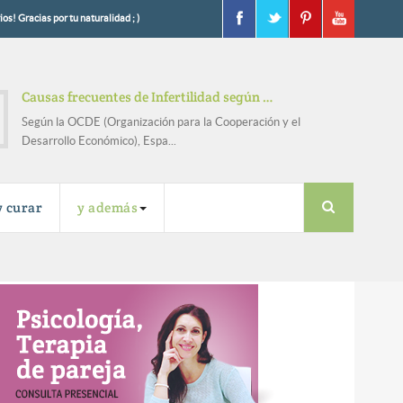
os! Gracias por tu naturalidad ; )
Causas frecuentes de Infertilidad según …
Según la OCDE (Organización para la Cooperación y el
Desarrollo Económico), Espa...
y curar
y además