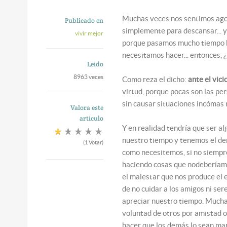
Muchas veces nos sentimos agob
Publicado en
simplemente para descansar... y
vivir mejor
porque pasamos mucho tiempo h
necesitamos hacer... entonces, ¿
Leído
8963 veces
Como reza el dicho:
ante el vici
virtud, porque pocas son las pe
sin causar situaciones incómas
Valora este
artículo
Y en realidad tendría que ser al
nuestro tiempo y tenemos el der
(1 Votar)
como necesitemos, si no siempr
haciendo cosas que nodeberíamo
el malestar que nos produce el 
de no cuidar a los amigos ni ser
apreciar nuestro tiempo. Mucha
voluntad de otros por amistad o
hacer que los demás lo sean ma