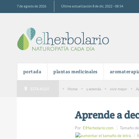
7 de agosto de 2026
Última actualización 8 de dic, 2022 - 08:54
portada
plantas medicinales
aromaterapi
ESTÁ AQUÍ:
Home
y además
vivir mejor
A
Aprende a dec
Por
ElHerbolario.com
Tamaño de 