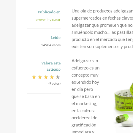
Una ola de productos adelgazan
Publicado en
supermercados en fechas claves d
prevenir y curar
adelgazar que prometen que nos
sintiéndolo mucho... las pastill
Leído
producto en el mercado que tenga
14984 veces
existen son suplementos y produ
Adelgazar sin
Valora este
esfuerzo es un
artículo
concepto muy
extendido hoy
(9 votos)
en día pero
que se basa en
el marketing,
en la cultura
occidental de
gratificación
inmediata y