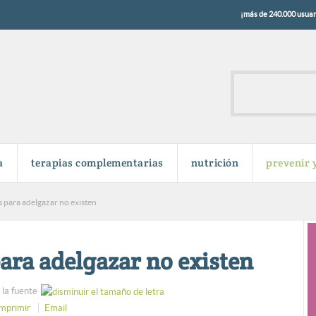
¡más de 240.000 usuari
a
terapias complementarias
nutrición
prevenir 
as para adelgazar no existen
para adelgazar no existen
la fuente
Imprimir
Email