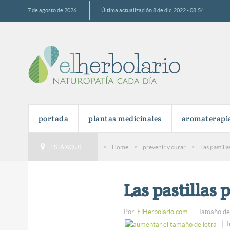
7 de agosto de 2026
Última actualización 8 de dic, 2022 - 08:54
portada
plantas medicinales
aromaterapi
ESTÁ AQUÍ:
Home
prevenir y curar
Las pastill
Las pastillas 
Por
ElHerbolario.com
Tamaño de 