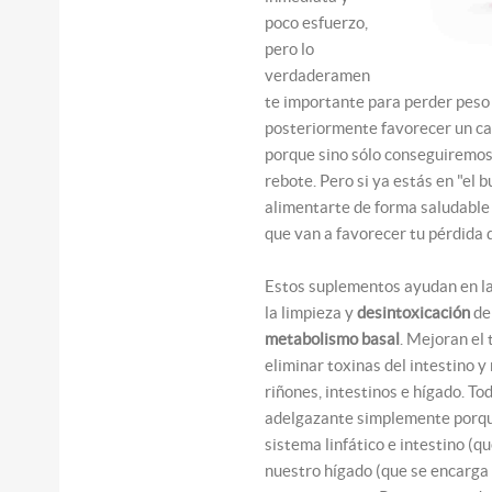
poco esfuerzo,
pero lo
verdaderamen
te importante para perder peso
posteriormente favorecer un ca
porque sino sólo conseguiremo
rebote. Pero si ya estás en "el 
alimentarte de forma saludable 
que van a favorecer tu pérdida 
Estos suplementos ayudan en la
la limpieza y
desintoxicación
de
metabolismo basal
. Mejoran el 
eliminar toxinas del intestino y 
riñones, intestinos e hígado. T
adelgazante simplemente porque
sistema linfático e intestino (
nuestro hígado (que se encarga 