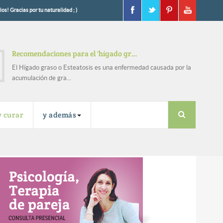
os! Gracias por tu naturalidad ; )
Recomendaciones para el 'hígado gr…
El Hígado graso o Esteatosis es una enfermedad causada por la
acumulación de gra...
y curar
y además