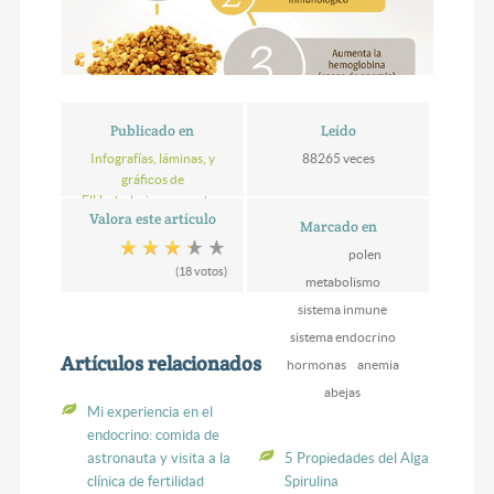
Publicado en
Leído
Infografías, láminas, y
88265 veces
gráficos de
ElHerbolario.com, sobre
Valora este artículo
naturopatia, salud y
Marcado en
nutrición
polen
(18 votos)
metabolismo
sistema inmune
sistema endocrino
Artículos relacionados
hormonas
anemia
abejas
Mi experiencia en el
endocrino: comida de
astronauta y visita a la
5 Propiedades del Alga
clínica de fertilidad
Spirulina