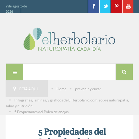
9 de agosto de
2026
ESTÁ AQUÍ:
Home
prevenir y curar
Infografías, láminas, y gráficos de ElHerbolario.com, sobre naturopatia,
salud y nutrición
5 Propiedades del Polen de abejas
5 Propiedades del