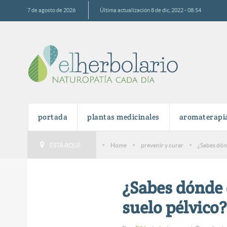
7 de agosto de 2026
Última actualización 8 de dic, 2022 - 08:54
portada
plantas medicinales
aromaterapi
ESTÁ AQUÍ:
Home
prevenir y curar
¿Sabes dónd
¿Sabes dónde 
suelo pélvico?