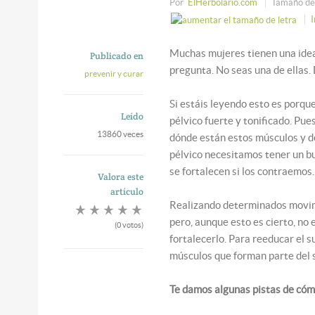
Por
ElHerbolario.com
Tamaño de 
Muchas mujeres tienen una idea
Publicado en
pregunta. No seas una de ellas.
prevenir y curar
Si estáis leyendo esto es porqu
Leído
pélvico fuerte y tonificado. Pue
13860 veces
dónde están estos músculos y de
pélvico necesitamos tener un bu
se fortalecen si los contraemos.
Valora este
artículo
Realizando determinados movimie
pero, aunque esto es cierto, no
(0 votos)
fortalecerlo. Para reeducar el s
músculos que forman parte del s
Te damos algunas pistas de cómo