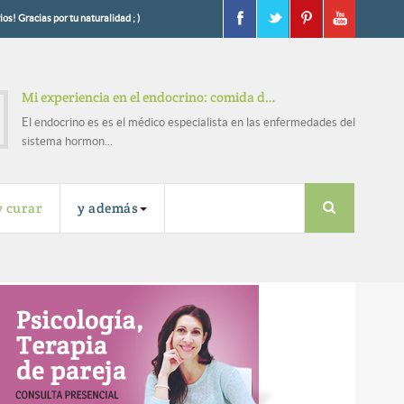
os! Gracias por tu naturalidad ; )
Mi experiencia en el endocrino: comida d…
El endocrino es es el médico especialista en las enfermedades del
sistema hormon...
y curar
y además