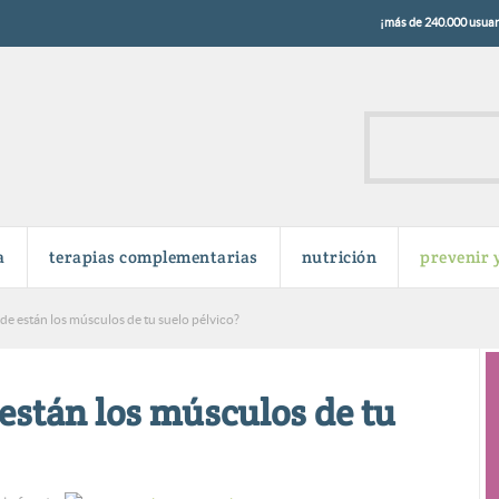
¡más de 240.000 usuari
a
terapias complementarias
nutrición
prevenir 
e están los músculos de tu suelo pélvico?
están los músculos de tu