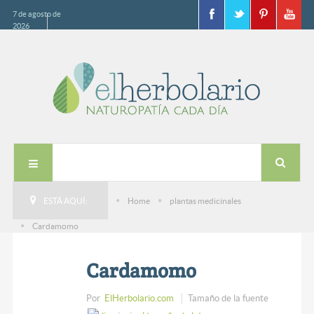
7 de agosto de
2026
ESTÁ AQUÍ:
Home
plantas medicinales
Cardamomo
Cardamomo
Por
ElHerbolario.com
Tamaño de la fuente