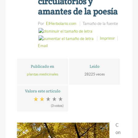
circulatorios y
amantes de la poesía
Por
ElHerbolario.com
Tamaño de la fuente
Imprimir
Email
Publicado en
Leído
plantas medicinales
28225 veces
Valora este artículo
(3 votos)
C
on