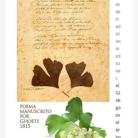
os
de
tr
ad
ici
ón
m
ed
ici
na
l,
el
Gi
nk
go
es
el
ár
bo