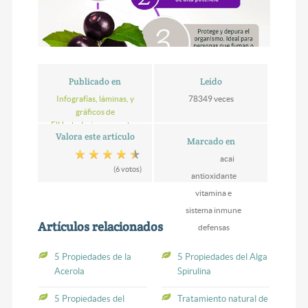
Publicado en
Leído
Infografías, láminas, y
78349 veces
gráficos de
ElHerbolario.com, sobre
Valora este artículo
naturopatia, salud y
Marcado en
nutrición
acai
(6 votos)
antioxidante
vitamina e
sistema inmune
Artículos relacionados
defensas
5 Propiedades de la
5 Propiedades del Alga
Acerola
Spirulina
5 Propiedades del
Tratamiento natural de