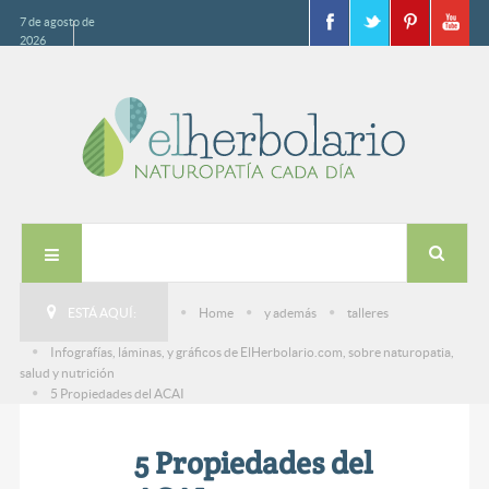
7 de agosto de
2026
ESTÁ AQUÍ:
Home
y además
talleres
Infografías, láminas, y gráficos de ElHerbolario.com, sobre naturopatia,
salud y nutrición
5 Propiedades del ACAI
5 Propiedades del