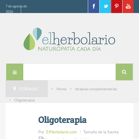
7 de agosto de
2026
ESTÁ AQUÍ:
Home
terapias complementarias
Oligoterapia
Oligoterapia
Por
ElHerbolario.com
Tamaño de la fuente