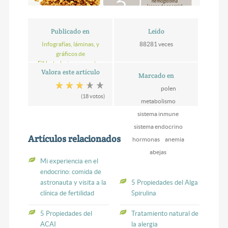
Publicado en
Leído
Infografías, láminas, y
88281 veces
gráficos de
ElHerbolario.com, sobre
Valora este artículo
naturopatia, salud y
Marcado en
nutrición
polen
(18 votos)
metabolismo
sistema inmune
sistema endocrino
Artículos relacionados
hormonas
anemia
abejas
Mi experiencia en el
endocrino: comida de
astronauta y visita a la
5 Propiedades del Alga
clínica de fertilidad
Spirulina
5 Propiedades del
Tratamiento natural de
ACAI
la alergia