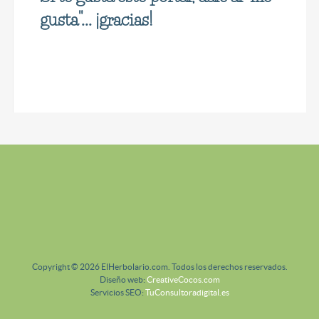
gusta"... ¡gracias!
Copyright © 2026 ElHerbolario.com. Todos los derechos reservados.
Diseño web:
CreativeCocos.com
Servicios SEO:
TuConsultoradigital.es