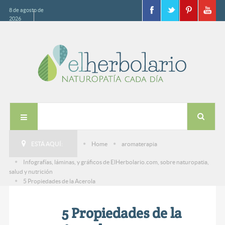
8 de agosto de
2026
ESTÁ AQUÍ:
Home
aromaterapia
Infografías, láminas, y gráficos de ElHerbolario.com, sobre naturopatia,
salud y nutrición
5 Propiedades de la Acerola
5 Propiedades de la