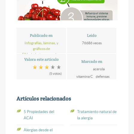
Publicado en
Leído
Infografías, láminas, y
76686 veces
gráficos de
ElHerbolario.com, sobre
Valora este artículo
naturopatia, salud y
Marcado en
nutrición
acerola
(5 votos)
vitamina C
defensas
Artículos relacionados
5 Propiedades del
Tratamiento natural de
ACAI
la alergia
Alergias desde el