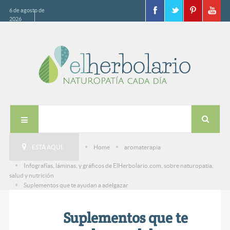
6 de agosto de
2026
ESTÁ AQUÍ:
Home
aromaterapia
Infografías, láminas, y gráficos de ElHerbolario.com, sobre naturopatia,
salud y nutrición
Suplementos que te ayudan a adelgazar
Suplementos que te